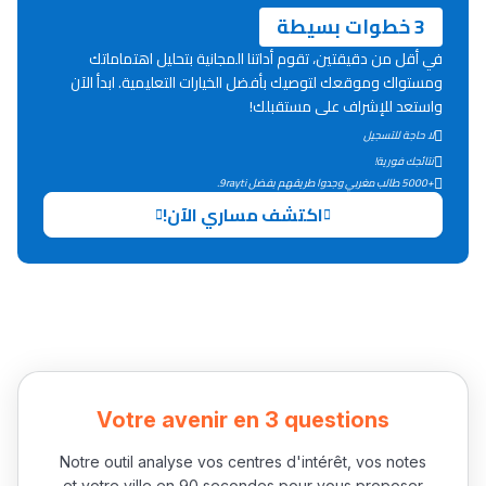
ما يزيد عن 149 مهنة
3 خطوات بسيطة
في أقل من دقيقتين، تقوم أداتنا المجانية بتحليل اهتماماتك
ومستواك وموقعك لتوصيك بأفضل الخيارات التعليمية. ابدأ الآن
دليل التوجيه
واستعد للإشراف على مستقبلك!
التوجيه بالثانوي و الإعدادي
لا حاجة للتسجيل
نتائجك فورية!
+5000 طالب مغربي وجدوا طريقهم بفضل 9rayti.
اكتشف مساري الآن!
Ki Derti Liha
Votre avenir en 3 questions
باش تقدر تساعد الناس
Notre outil analyse vos centres d'intérêt, vos notes
يلقاو التوازن من الدّاخل
et votre ville en 90 secondes pour vous proposer