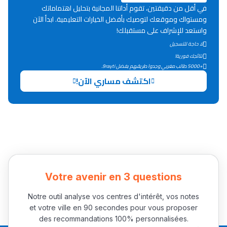
في أقل من دقيقتين، تقوم أداتنا المجانية بتحليل اهتماماتك
ومستواك وموقعك لتوصيك بأفضل الخيارات التعليمية. ابدأ الآن
دليل التوجيه
واستعد للإشراف على مستقبلك!
لا حاجة للتسجيل
التوجيه بالثانوي و الإعدادي
نتائجك فورية!
+5000 طالب مغربي وجدوا طريقهم بفضل 9rayti.
اكتشف مساري الآن!
Ki Derti Liha
Votre avenir en 3 questions
Notre outil analyse vos centres d'intérêt, vos notes
باش تقدر تساعد الناس
et votre ville en 90 secondes pour vous proposer
يلقاو التوازن من الدّاخل
des recommandations 100% personnalisées.