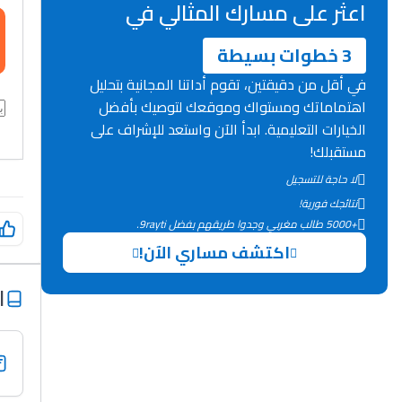
اعثر على مسارك المثالي في
3 خطوات بسيطة
في أقل من دقيقتين، تقوم أداتنا المجانية بتحليل
اهتماماتك ومستواك وموقعك لتوصيك بأفضل
الخيارات التعليمية. ابدأ الآن واستعد للإشراف على
مستقبلك!
لا حاجة للتسجيل
نتائجك فورية!
+5000 طالب مغربي وجدوا طريقهم بفضل 9rayti.
اكتشف مساري الآن!
ا