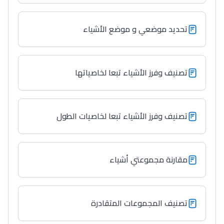
أكادير أوفلا
سقطت فالباك و سنة
تحديد موضعي و موضع الأشياء
2011 بدّلاتني بزّاف، مسار
إلياس أريدال، إطار
فمنظّمة دولية
تصنيف وفرز الأشياء تبعا لخاصياتها
مهنة التّرجمة، العمل
التّطوّعي، التّشبيك و
أشياء أخرى مع مامودو
تصنيف وفرز الأشياء تبعا لخاصيات الطول
سامورا
بطلة المغرب فالقفز
الطولي، ملاك البردع
مقارنة مجموعتي أشياء
كتحكي على تجربتها
فالرّياضة و الدّراسة
تصنيف المجموعات المتقادرة