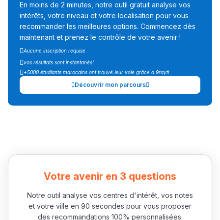
ما يزيد عن 149 مهنة
En moins de 2 minutes, notre outil gratuit analyse vos
intérêts, votre niveau et votre localisation pour vous
recommander les meilleures options. Commencez dès
دليل التوجيه
maintenant et prenez le contrôle de votre avenir !
التوجيه بالثانوي و الإعدادي
Aucune inscription requise
vos résultats sont instantanés!
+5000 étudiants marocains ont trouvé leur voie grâce à 9rayti.
Découvrir mon parcours
Ki Derti Liha
Votre avenir en 3 questions
باش تقدر تساعد الناس
Notre outil analyse vos centres d'intérêt, vos notes
et votre ville en 90 secondes pour vous proposer
يلقاو التوازن من الدّاخل
des recommandations 100% personnalisées.