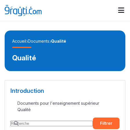
Catégories
Calendrier des concours
Annonces bourses
d'actualités
Accueil
Documents
Qualité
Qualité
Introduction
Documents pour l'enseignement supérieur
Qualité
Filtrer