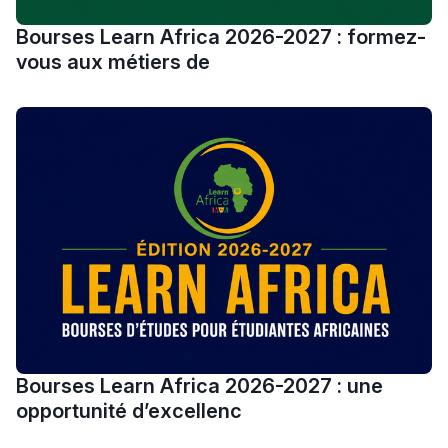
Bourses Learn Africa 2026-2027 : formez-
Ki Derti Liha
vous aux métiers de
باش تقدر تساعد الناس
يلقاو التوازن من الدّاخل
ومن الخارج، بشرى
أمسكين بنات مسارها
خطوة بخطوة - مترجم
القراية و الخدمة فمجال
تقويم البصر مع المختصّة
مريم الزواكي
مسار عبد العزيز فتيشي،
المبدع فمجال الديكور و
Bourses Learn Africa 2026-2027 : une
النحت اللي كيحلم يحيي
opportunité d’excellenc
أكادير أوفلا