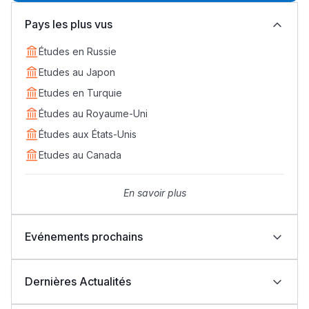
Pays les plus vus
Études en Russie
Etudes au Japon
Etudes en Turquie
Études au Royaume-Uni
Lycée Maroc
Études aux États-Unis
التعليم الثانوي التأهيلي
Etudes au Canada
Collège au Maroc
En savoir plus
التعليم الثانوي الإعدادي
Evénements prochains
Post-Bac
Career Day 2026 : ISGA Marrakech et Guidya
connectent étudiants et entreprises
+ de 78 Sujets
Dernières Actualités
Art’Com Sup et COMSUP organisent une nouvelle
édition du Career Day
Journée Portes Ouvertes à ESLSCA Business School
FMD Rabat Concours DUT d'Assistant Dentaire et de