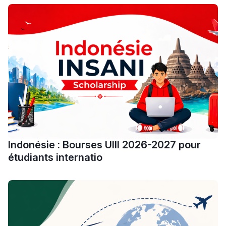
سقطت فالباك و سنة
2011 بدّلاتني بزّاف، مسار
إلياس أريدال، إطار
فمنظّمة دولية
مهنة التّرجمة، العمل
التّطوّعي، التّشبيك و
أشياء أخرى مع مامودو
سامورا
بطلة المغرب فالقفز
الطولي، ملاك البردع
Indonésie : Bourses UIII 2026-2027 pour
كتحكي على تجربتها
étudiants internatio
فالرّياضة و الدّراسة