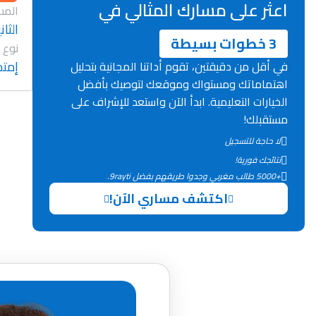
اعثر على مسارك المثالي في
المس
الثان
3 خطوات بسيطة
نوع 
إمتح
في أقل من دقيقتين، تقوم أداتنا المجانية بتحليل
اهتماماتك ومستواك وموقعك لتوصيك بأفضل
الخيارات التعليمية. ابدأ الآن واستعد للإشراف على
مستقبلك!
لا حاجة للتسجيل
نتائجك فورية!
+5000 طالب مغربي وجدوا طريقهم بفضل 9rayti.
اكتشف مساري الآن!